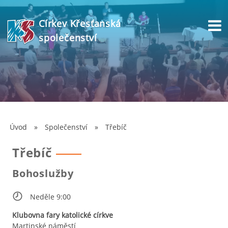
Církev Křesťanská
společenství
Úvod
»
Společenství
»
Třebíč
Třebíč
Bohoslužby
Neděle 9:00
Klubovna fary katolické církve
Martinské náměstí