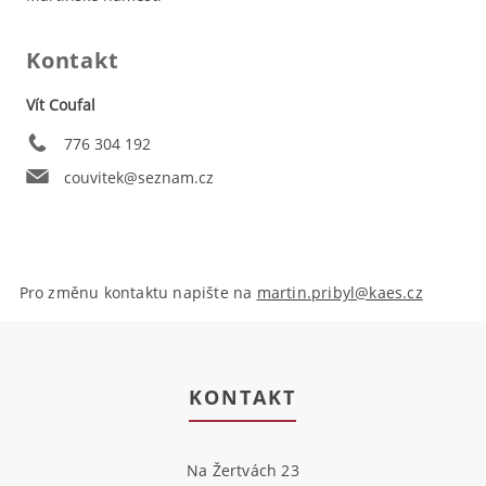
Kontakt
Vít Coufal
776 304 192
couvitek@seznam.cz
Pro změnu kontaktu napište na
martin.pribyl@kaes.cz
KONTAKT
Na Žertvách 23