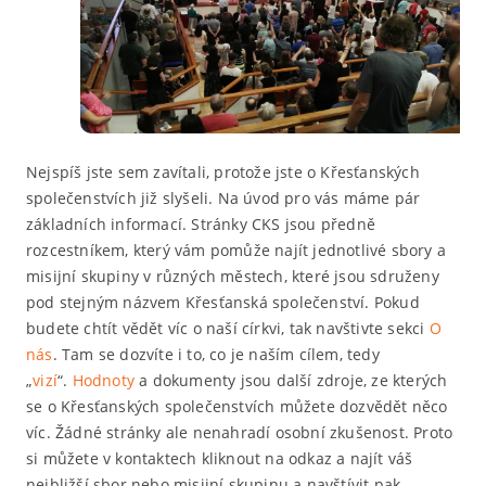
Nejspíš jste sem zavítali, protože jste o Křesťanských
společenstvích již slyšeli. Na úvod pro vás máme pár
základních informací. Stránky CKS jsou předně
rozcestníkem, který vám pomůže najít jednotlivé sbory a
misijní skupiny v různých městech, které jsou sdruženy
pod stejným názvem Křesťanská společenství. Pokud
budete chtít vědět víc o naší církvi, tak navštivte sekci
O
nás
. Tam se dozvíte i to, co je naším cílem, tedy
„
vizí
“.
Hodnoty
a dokumenty jsou další zdroje, ze kterých
se o Křesťanských společenstvích můžete dozvědět něco
víc. Žádné stránky ale nenahradí osobní zkušenost. Proto
si můžete v kontaktech kliknout na odkaz a najít váš
nejbližší sbor nebo misijní skupinu a navštívit pak