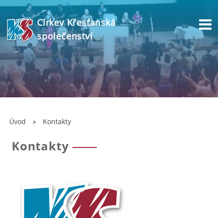
Církev Křesťanská
společenství
Úvod
»
Kontakty
Kontakty