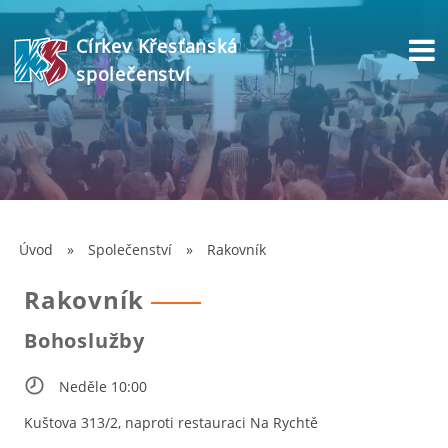
Církev Křesťanská
společenství
Úvod
»
Společenství
»
Rakovník
Rakovník
Bohoslužby
Neděle 10:00
Kuštova 313/2, naproti restauraci Na Rychtě