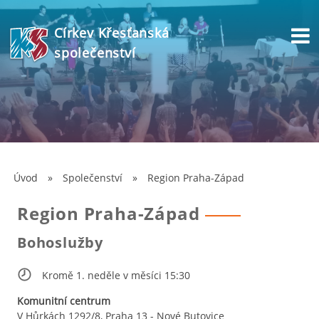
Církev Křesťanská
společenství
Úvod
»
Společenství
»
Region Praha-Západ
Region Praha-Západ
Bohoslužby
Kromě 1. neděle v měsíci 15:30
Komunitní centrum
V Hůrkách 1292/8, Praha 13 - Nové Butovice