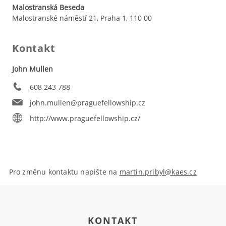
Malostranská Beseda
Malostranské náměstí 21, Praha 1, 110 00
Kontakt
John Mullen
608 243 788
john.mullen@praguefellowship.cz
http://www.praguefellowship.cz/
Pro změnu kontaktu napište na
martin.pribyl@kaes.cz
KONTAKT