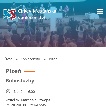
Církev Křesťanská
společenství
Úvod
»
Společenství
»
Plzeň
Plzeň
Bohoslužby
Neděle 16:00
kostel sv. Martina a Prokopa
Revoluční 98, Plzeň-Lobzy