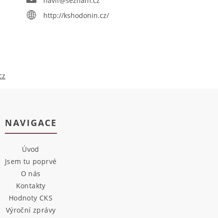
navif@seznam.cz
http://kshodonin.cz/
cz
NAVIGACE
Úvod
Jsem tu poprvé
O nás
Kontakty
Hodnoty CKS
Výroční zprávy