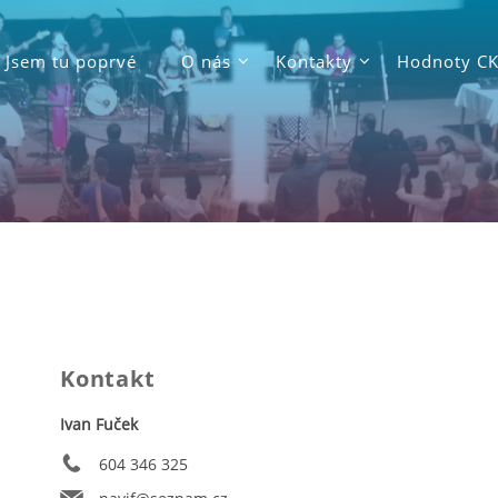
Jsem tu poprvé
O nás
Kontakty
Hodnoty C
Kontakt
Ivan Fuček
604 346 325