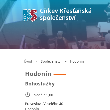
Církev Křesťanská
společenství
Úvod
»
Společenství
»
Hodonín
Hodonín
Bohoslužby
Neděle 9,00
Pravoslava Veselého 40
Hodonín