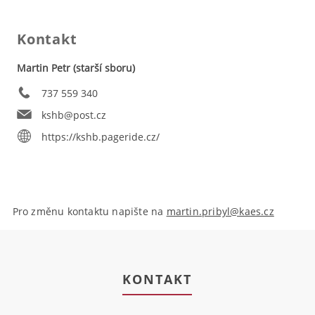
Kontakt
Martin Petr (starší sboru)
737 559 340
kshb@post.cz
https://kshb.pageride.cz/
Pro změnu kontaktu napište na
martin.pribyl@kaes.cz
KONTAKT