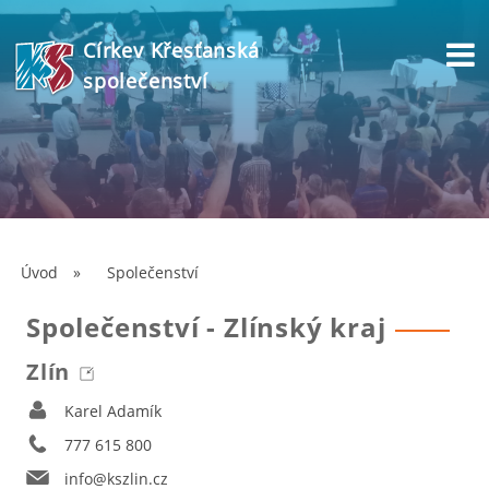
Církev Křesťanská
společenství
Úvod
»
Společenství
Společenství - Zlínský kraj
Zlín
Karel Adamík
777 615 800
info@kszlin.cz