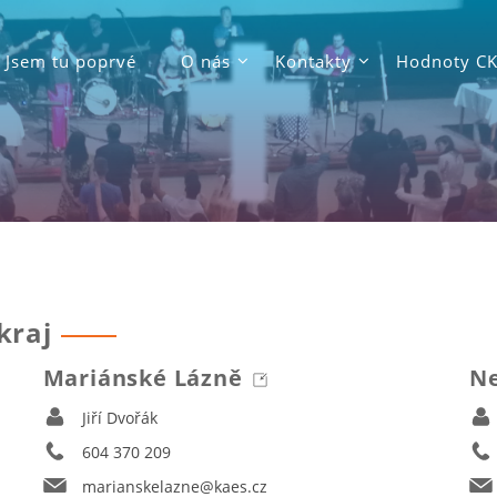
Jsem tu poprvé
O nás
Kontakty
Hodnoty C
kraj
Mariánské Lázně
N
Jiří Dvořák
604 370 209
marianskelazne@kaes.cz