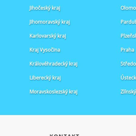
Jihočeský kraj
Olomou
Jihomoravský kraj
Pardub
Karlovarský kraj
Plzeňs
Kraj Vysočina
Praha
Královéhradecký kraj
Středo
Liberecký kraj
Ústeck
Moravskoslezský kraj
Zlínský