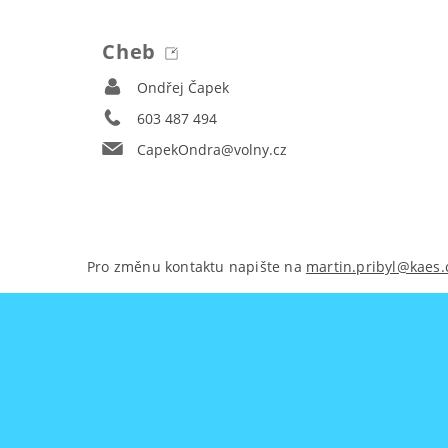
Cheb
Ondřej Čapek
603 487 494
CapekOndra@volny.cz
Pro změnu kontaktu napište na
martin.pribyl@kaes.