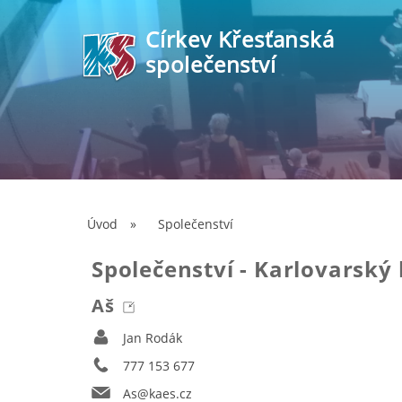
Církev Křesťanská
společenství
Úvod
»
Společenství
Společenství - Karlovarský 
Aš
Jan Rodák
777 153 677
As@kaes.cz