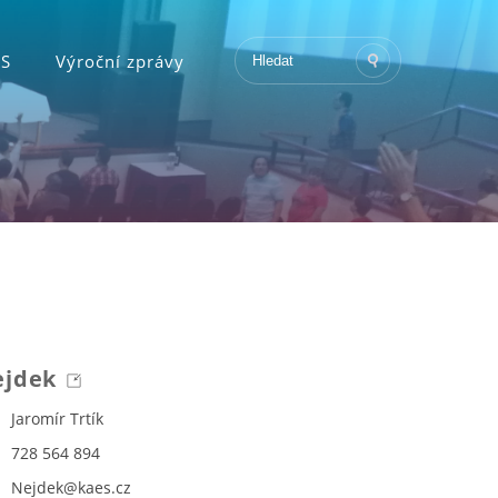
KS
Výroční zprávy
ejdek
Jaromír Trtík
728 564 894
Nejdek@kaes.cz