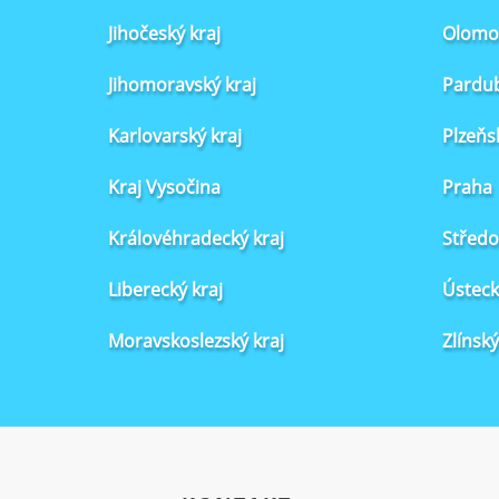
Jihočeský kraj
Olomou
Jihomoravský kraj
Pardub
Karlovarský kraj
Plzeňs
Kraj Vysočina
Praha
Královéhradecký kraj
Středo
Liberecký kraj
Ústeck
Moravskoslezský kraj
Zlínský