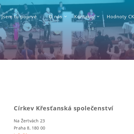
Jsem tu poprvé
O nás
Kontakty
Hodnoty C
Církev Křesťanská společenství
Na Žertvách 23
Praha 8, 180 00