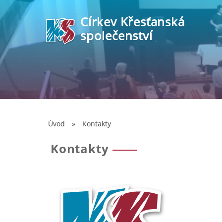
Církev Křesťanská
společenství
Úvod
»
Kontakty
Kontakty