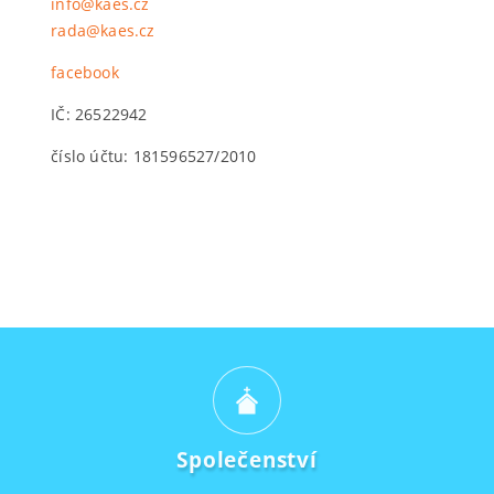
info@kaes.cz
rada@kaes.cz
facebook
IČ: 26522942
číslo účtu: 181596527/2010
Společenství