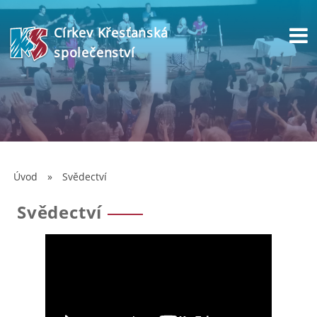
Církev Křesťanská
společenství
Úvod
»
Svědectví
Svědectví