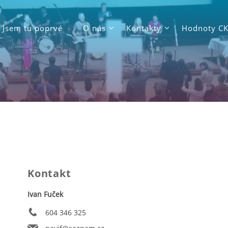
Jsem tu poprvé
O nás
Kontakty
Hodnoty C
Kontakt
Ivan Fuček
604 346 325