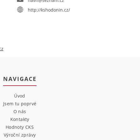
navif@seznam.cz
http://kshodonin.cz/
cz
NAVIGACE
Úvod
Jsem tu poprvé
O nás
Kontakty
Hodnoty CKS
Výroční zprávy