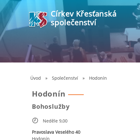
Církev Křesťanská
společenství
Úvod
»
Společenství
»
Hodonín
Hodonín
Bohoslužby
Neděle 9,00
Pravoslava Veselého 40
Hodonín